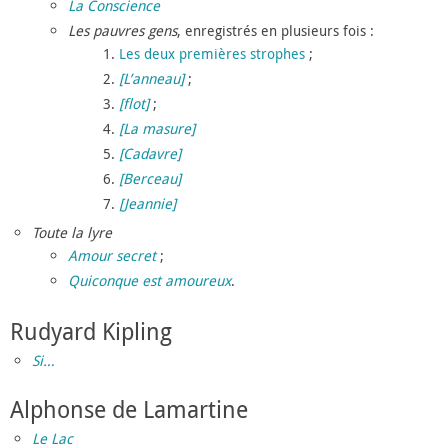
La Conscience
Les pauvres gens
, enregistrés en plusieurs fois :
Les deux premières strophes
;
[L’anneau]
;
[flot]
;
[La masure]
[Cadavre]
[Berceau]
[Jeannie]
Toute la lyre
Amour secret
;
Quiconque est amoureux
.
Rudyard Kipling
Si…
Alphonse de Lamartine
Le Lac