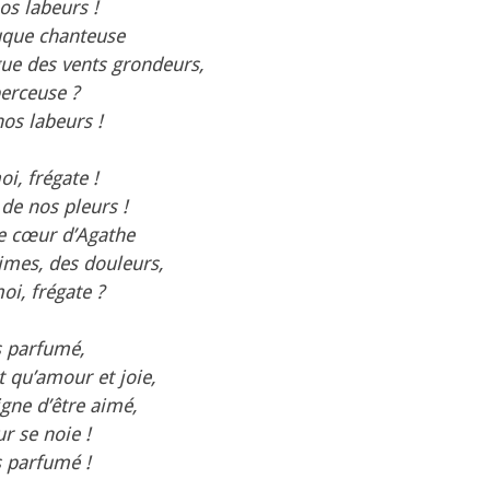
os labeurs !
uque chanteuse
e des vents grondeurs,
erceuse ?
nos labeurs !
, frégate !
e de nos pleurs !
ste cœur d’Agathe
imes, des douleurs,
i, frégate ?
s parfumé,
t qu’amour et joie,
igne d’être aimé,
r se noie !
 parfumé !