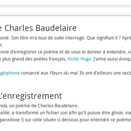
e Charles Baudelaire
posé. Son titre m’a tout de suite interrogé. Que signifiait-il ? Apr
e.
nvie d’enregistrer ce poème et de vous le donner à entendre, ce 
le plus grand des poètes français,
Victor Hugo
. J’aime aussi évoq
anglophone
consacré aux
Fleurs du mal
. Ils ont d’ailleurs une s
L’enregistrement
nda
, un poème de Charles Baudelaire.
té, a transformé un fichier son afin qu’il puisse être glissé, via Fi
(ô paradoxe !) sur celle située ci-dessous pour entendre ce poèm