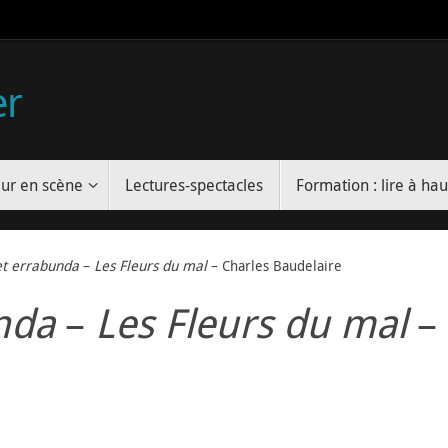
er
ur en scène
Lectures-spectacles
Formation : lire à hau
t errabunda
–
Les Fleurs du mal
– Charles Baudelaire
nda
–
Les Fleurs du mal
– 