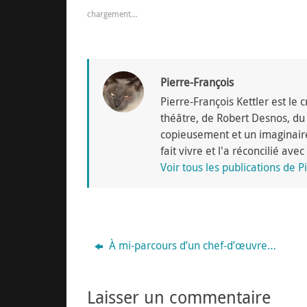
chargement…
Pierre-François
Pierre-François Kettler est le
théâtre, de Robert Desnos, du j
copieusement et un imaginaire 
fait vivre et l'a réconcilié av
Voir tous les publications de 
À mi-parcours d’un chef-d’œuvre…
Laisser un commentaire