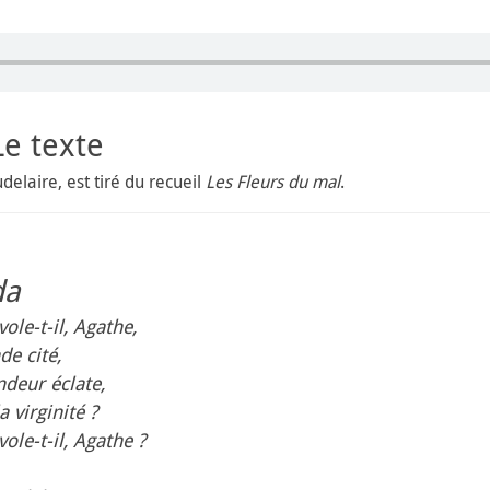
e texte
delaire, est tiré du recueil
Les Fleurs du mal
.
da
ole-t-il, Agathe,
e cité,
ndeur éclate,
a virginité ?
ole-t-il, Agathe ?