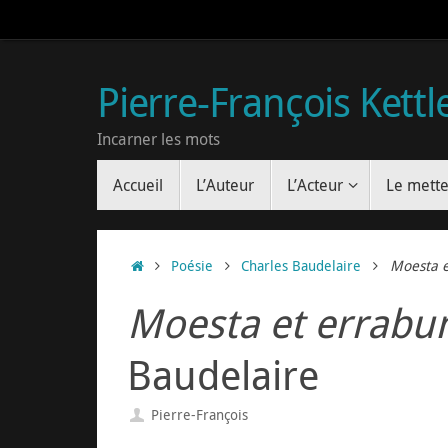
Pierre-François Kettl
Incarner les mots
Accueil
L’Auteur
L’Acteur
Le mette
Poésie
Charles Baudelaire
Moesta e
Moesta et errabu
Baudelaire
Pierre-François