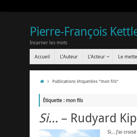
Pierre-François Kettl
Incarner les mots
Accueil
L’Auteur
L’Acteur
Le mette
Publications étiquetées "mon fils"
Étiquette : mon fils
Si…
– Rudyard Kip
Si… J’ai croi