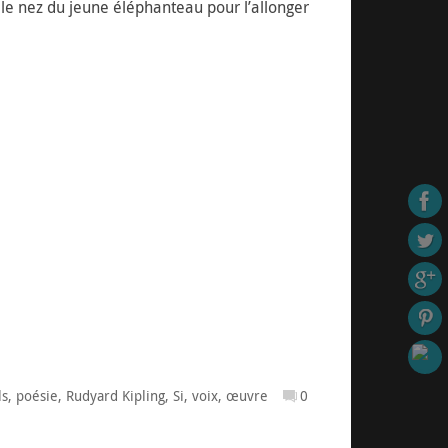
é le nez du jeune éléphanteau pour l’allonger
ls
,
poésie
,
Rudyard Kipling
,
Si
,
voix
,
œuvre
0