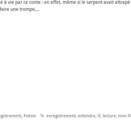
ué à vie par ce conte : en effet, même si le serpent avait attrap
 faire une trompe,…
egistrement
,
Poésie
enregistrement
,
entendre
,
if
,
lecture
,
mon fi