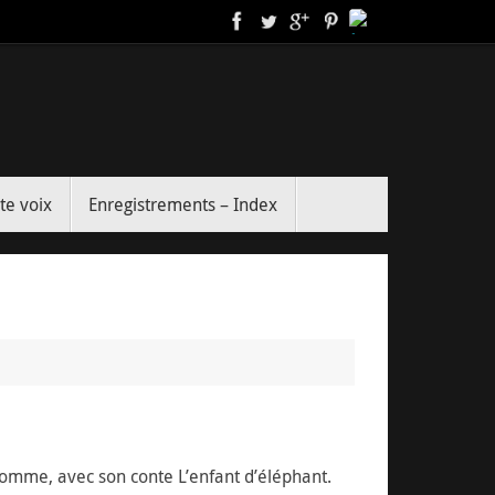
te voix
Enregistrements – Index
homme, avec son conte L’enfant d’éléphant.