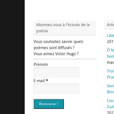
Abonnez-vous à l’écoute de la
Arti
poésie
Libe
Vous souhaitez savoir quels
201
poèmes sont diffusés ?
Ô f
Vous aimez Victor Hugo ?
hom
mar
Prénom
Tro
Pr
E-mail
*
Sen
Rim
Lou
Gui
201