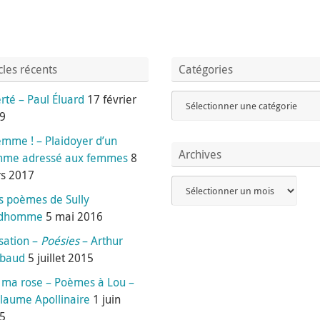
cles récents
Catégories
rté – Paul Éluard
17 février
9
emme ! – Plaidoyer d’un
Archives
me adressé aux femmes
8
s 2017
is poèmes de Sully
udhomme
5 mai 2016
sation –
Poésies
– Arthur
baud
5 juillet 2015
 ma rose – Poèmes à Lou –
llaume Apollinaire
1 juin
5